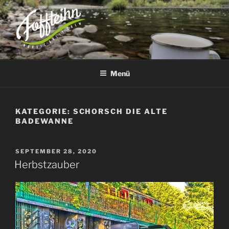
Zum
Inhalt
springen
TEAM FOFFTEIHN
– nordic rally crew –
Menü
KATEGORIE:
SCHORSCH DIE ALTE
BADEWANNE
VERÖFFENTLICHT
SEPTEMBER 28, 2020
AM
Herbstzauber