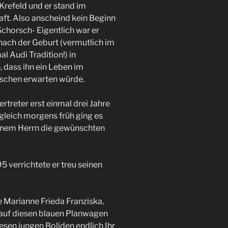
 Krefeld und er stand im
ft. Also anscheind kein Beginn
chorsch- Eigentlich war er
nach der Geburt (vermutlich im
 Audi Tradition!) in
dass ihn ein Leben im
schen erwarten würde.
treter erst einmal drei Jahre
gleich morgens früh ging es
einem Herrn die gewünschten
5 verrichtete er treu seinen
e Marianne Frieda Franziska,
 auf diesen blauen Planwagen
sen jungen Boliden endlich Ihr