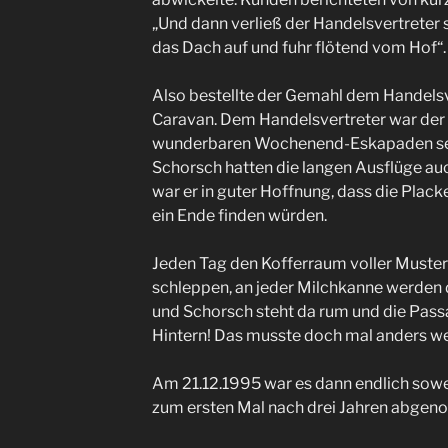
„Und dann verließ der Handelsvertreter 
das Dach auf und fuhr flötend vom Hof“.
Also bestellte der Gemahl dem Handelsv
Caravan. Dem Handelsvertreter war der
wunderbaren Wochenend-Eskapaden se
Schorsch hatten die langen Ausflüge auc
war er in guter Hoffnung, dass die Plack
ein Ende finden würden.
Jeden Tag den Kofferraum voller Muster
schleppen, an jeder Milchkanne werden 
und Schorsch steht da rum und die Pass
Hintern! Das musste doch mal anders w
Am 21.12.1995 war es dann endlich sowe
zum ersten Mal nach drei Jahren abge