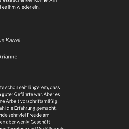
sfeste schenken könne. Am
l es ihm wieder ein.
ue Karre!
Arianne
e schon seit längerem, dass
 guter Gefährte war. Aber es
ine Arbeit vorschriftsmäßig
ahl die Erfahrung gemacht,
de sehr viel Freude am
uren aber wenig Geschäft
en Terminen und Vorfällen wie: