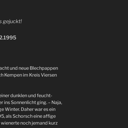
s gejuckt!
12.1995
macht und neue Blechpappen
h Kempen im Kreis Viersen
einer dunklen und feucht-
r ins Sonnenlicht ging. – Naja,
e Winter. Daher war es ein
95, als Schorsch eine affige
 wienerte noch jemand kurz