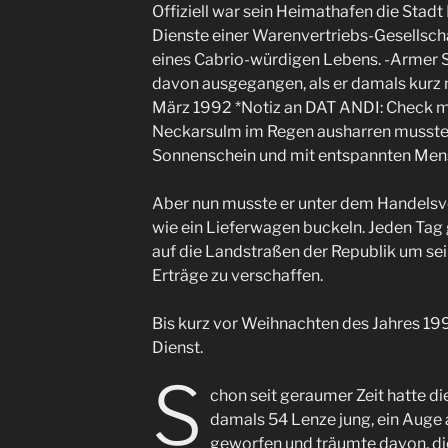
Offiziell war sein Heimathafen die Stadt
Dienste einer Warenvertriebs-Gesellscha
eines Cabrio-würdigen Lebens. -Armer S
davon ausgegangen, als er damals kurz 
März 1992 *Notiz an DAT ANDI: Check mal
Neckarsulm im Regen ausharren musste, 
Sonnenschein und mit entspannten Men
Aber nun musste er unter dem Handelsver
wie ein Lieferwagen buckeln. Jeden Tag 
auf die Landstraßen der Republik um s
Erträge zu verschaffen.
Bis kurz vor Weihnachten des Jahres 199
Dienst.
S
chon seit geraumer Zeit hatte di
damals 54 Lenze jung, ein Auge
geworfen und träumte davon, die