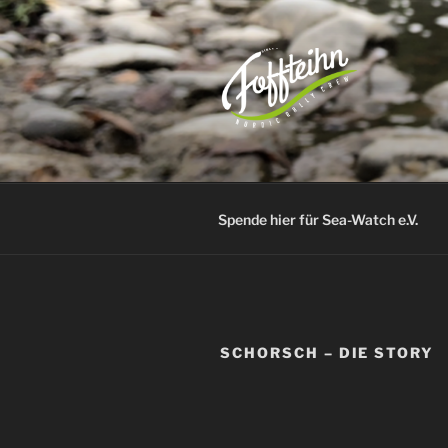
Zum
Inhalt
springen
TEAM FOF
– nordic rally crew –
Spende hier für Sea-Watch e.V.
SCHORSCH – DIE STORY