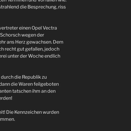
strahlend die Besprechung, riss
ertreter einen Opel Vectra
 Schorsch wegen der
hr ans Herz gewachsen. Dem
h recht gut gefallen, jedoch
erei unter der Woche endlich
 durch die Republik zu
dann die Waren feilgeboten
anten tatschen ihm an den
erden!
it! Die Kennzeichen wurden
nommen.