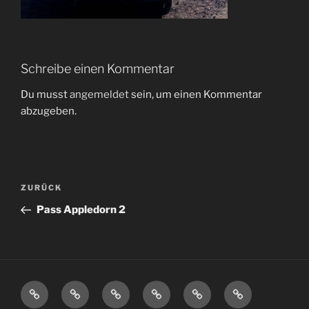
Schreibe einen Kommentar
Du musst
angemeldet
sein, um einen Kommentar
abzugeben.
Beitragsnavigation
Vorheriger
ZURÜCK
Beitrag
Pass Appledorn 2
Spende
Charity
Schorsch
BSC
Über
Impressum
hier
Store
–
2016
uns