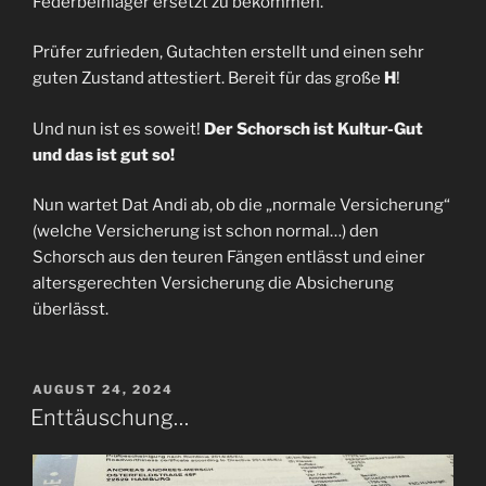
Federbeinlager ersetzt zu bekommen.
Prüfer zufrieden, Gutachten erstellt und einen sehr
guten Zustand attestiert. Bereit für das große
H
!
Und nun ist es soweit!
Der Schorsch ist Kultur-Gut
und das ist gut so!
Nun wartet Dat Andi ab, ob die „normale Versicherung“
(welche Versicherung ist schon normal…) den
Schorsch aus den teuren Fängen entlässt und einer
altersgerechten Versicherung die Absicherung
überlässt.
VERÖFFENTLICHT
AUGUST 24, 2024
AM
Enttäuschung…