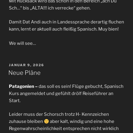
Mit Rucksack wird das schon in den Bereich „ach Du
Sch…“ bis „ALTA!!! ich verrecke“ gehen.
Damit Dat Andi auch in Landessprache derartig fluchen
kann, lernt er aktuell auch fleißig Spanisch. Muy bien!
We will see…
VERÖFFENTLICHT
JANUAR 9, 2026
AM
Neue Pläne
Patagonien –
das soll es sein! Flüge gebucht, Spanisch
Kurs angemeldet und gefühlt drölf Reiseführer an
Start.
Leider muss der Schorsch trotz H- Kennzeichen
zuhause bleiben
aber kalt, windig und eine hohe
Regenwahrscheinlichkeit entsprechen nicht wirklich