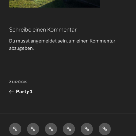
Schreibe einen Kommentar
Du musst
angemeldet
sein, um einen Kommentar
abzugeben.
Beitragsnavigation
Vorheriger
ZURÜCK
Beitrag
Party 1
Spende
Charity
Schorsch
BSC
Über
Impressum
hier
Store
–
2016
uns