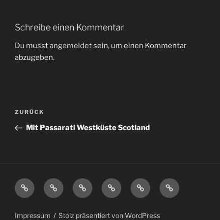
Schreibe einen Kommentar
Du musst
angemeldet
sein, um einen Kommentar
abzugeben.
Beitragsnavigation
Vorheriger
ZURÜCK
Beitrag
Mit Passarati Westküste Scotland
Spende
Charity
Schorsch
BSC
Über
Impressum
hier
Store
–
2016
uns
für
Die
–
Impressum
Stolz präsentiert von WordPress