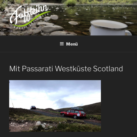
Zum
Inhalt
springen
TEAM FOFFTEIHN
– nordic rally crew –
Menü
Mit Passarati Westküste Scotland