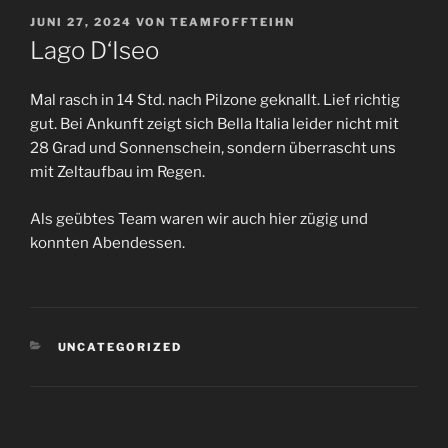
VERÖFFENTLICHT
JUNI 27, 2024
VON
TEAMFOFFTEIHN
AM
Lago D‘Iseo
Mal rasch in 14 Std. nach Pilzone geknallt. Lief richtig
gut. Bei Ankunft zeigt sich Bella Italia leider nicht mit
28 Grad und Sonnenschein, sondern überrascht uns
mit Zeltaufbau im Regen.
Als geübtes Team waren wir auch hier zügig und
konnten Abendessen.
KATEGORIEN
UNCATEGORIZED
Beitragsnavigation