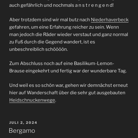
auch gefährlich und nochmals a n s t r e n g e n d!
Aber trotzdem sind wir mal butz nach
Niederhaverbeck
gefahren, um eine Erfahrung reicher zu sein. Wenn
man jedoch die Räder wieder verstaut und ganz normal
zu Fuß durch die Gegend wandert, ist es
unbeschreiblich schöööön.
Zum Abschluss noch auf eine Basilikum-Lemon-
Brause eingekehrt und fertig war der wunderbare Tag.
Und weil es so schön war, gehen wir demnächst erneut
hier auf Wanderschaft über die sehr gut ausgebauten
Heidschnuckenwege
.
VERÖFFENTLICHT
JULI 2, 2024
AM
Bergamo