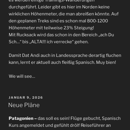
es werden einige Trainings-Wanderungen
durchgeführt. Leider gibt es hier im Norden keine
wirklichen Höhenmeter, die man abreißen könnte. Auf
den geplanen Treks sind es schon mal 800-1200
Höhenmeter mit teilweise 23% Steigung!
Mit Rucksack wird das schon in den Bereich „ach Du
Sch…“ bis „ALTA!!! ich verrecke“ gehen.
Damit Dat Andi auch in Landessprache derartig fluchen
kann, lernt er aktuell auch fleißig Spanisch. Muy bien!
We will see…
VERÖFFENTLICHT
JANUAR 9, 2026
AM
Neue Pläne
Patagonien –
das soll es sein! Flüge gebucht, Spanisch
Kurs angemeldet und gefühlt drölf Reiseführer an