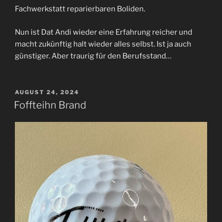
Fachwerkstatt reparierbaren Boliden.
Nun ist Dat Andi wieder eine Erfahrung reicher und
macht zukünftig halt wieder alles selbst. Ist ja auch
günstiger. Aber traurig für den Berufsstand…
VERÖFFENTLICHT
AUGUST 24, 2024
AM
Foffteihn Brand