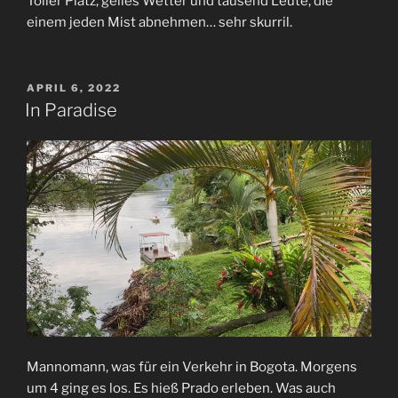
Toller Platz, geiles Wetter und tausend Leute, die
einem jeden Mist abnehmen… sehr skurril.
VERÖFFENTLICHT
APRIL 6, 2022
AM
In Paradise
Mannomann, was für ein Verkehr in Bogota. Morgens
um 4 ging es los. Es hieß Prado erleben. Was auch