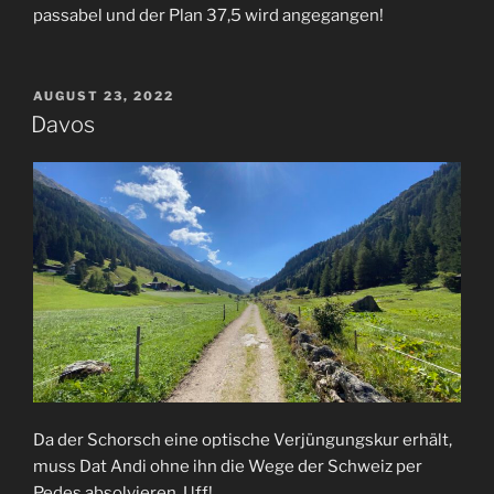
passabel und der Plan 37,5 wird angegangen!
VERÖFFENTLICHT
AUGUST 23, 2022
AM
Davos
Da der Schorsch eine optische Verjüngungskur erhält,
muss Dat Andi ohne ihn die Wege der Schweiz per
Pedes absolvieren. Uff!