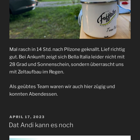
Mal rasch in 14 Std. nach Pilzone geknallt. Lief richtig
gut. Bei Ankunft zeigt sich Bella Italia leider nicht mit
28 Grad und Sonnenschein, sondern überrascht uns
mit Zeltaufbau im Regen.
Als geübtes Team waren wir auch hier zügig und
konnten Abendessen.
VERÖFFENTLICHT
APRIL 17, 2023
AM
Dat Andi kann es noch