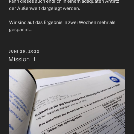
kann dieses auch endlich in einem adäquaten Antlitz
der Außenwelt dargelegt werden.
Wir sind auf das Ergebnis in zwei Wochen mehr als
gespannt…
VERÖFFENTLICHT
JUNI 29, 2022
AM
Mission H