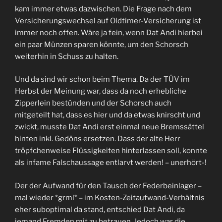
kam immer etwas dazwischen. Die Frage nach dem
Versicherungswechsel auf Oldtimer-Versicherung ist
immer noch offen. Wäre ja fein, wenn Dat Andi hierbei
ein paar Münzen sparen könnte, um den Schorsch
weiterhin in Schuss zu halten.
Und da sind wir schon beim Thema. Da der TÜV im
Herbst der Meinung war, dass da noch erhebliche
Zipperlein bestünden und der Schorsch auch
mitgeteilt hat, dass es hier und da etwas knirscht und
zwickt, musste Dat Andi erst einmal neue Bremssättel
hinten inkl. Gedöns ersetzen. Dass der alte Herr
tröpfchenweise Flüssigkeiten hinterlassen soll, konnte
als infame Falschaussage entlarvt werden! – unerhört-!
Der der Aufwand für den Tausch der Federbeinlager –
mal wieder *grml* – im Kosten-Zeitaufwand-Verhältnis
eher suboptimal da stand, entschied Dat Andi, da
jemand Fremden mit zu betrauen. Jedoch war die