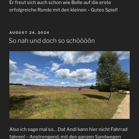
Er freut sich auch schon wie Bolle auf die erste
erfolgreiche Runde mit den kleinen – Gutes Spiel!
VERÖFFENTLICHT
AUGUST 24, 2024
AM
So nah und doch so schöööön
Also ich sage mal so… Dat Andi kann hier nicht Fahrrad
fahren! – Anstrengend, mit den ganzen Sandwegen