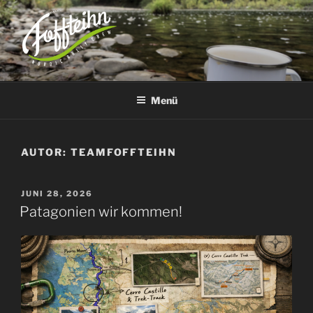
Zum
Inhalt
springen
TEAM FOFFTEIHN
– nordic rally crew –
Menü
AUTOR:
TEAMFOFFTEIHN
VERÖFFENTLICHT
JUNI 28, 2026
AM
Patagonien wir kommen!