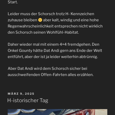
Start.
Leider muss der Schorsch trotz H- Kennzeichen
zuhause bleiben
aber kalt, windig und eine hohe
Regenwahrscheinlichkeit entsprechen nicht wirklich
den Schorsch seinen Wohlfühl-Habitat.
Daher wieder mal mit einem 4×4 fremdgehen. Den
Onkel Gounty hätte Dat Andi gern ans Ende der Welt
entführt, aber der ist ja leider weiterhin abtrünnig.
Aber Dat Andi wird dem Schorsch sicher bei
ausschweifenden Offen-Fahrten alles erzählen.
VERÖFFENTLICHT
MÄRZ 9, 2025
AM
H-istorischer Tag