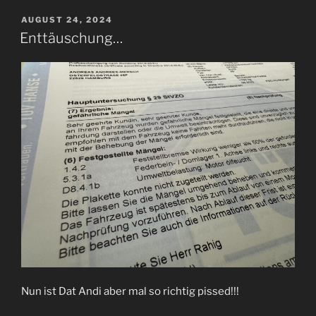
VERÖFFENTLICHT
AUGUST 24, 2024
AM
Enttäuschung…
Nun ist Dat Andi aber mal so richtig pissed!!!