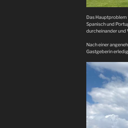
Das Hauptproblem fü
Spanisch und Portug
durcheinander und 
Nach einer angenehm
Gastgeberin erledig