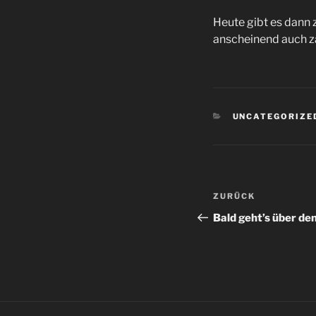
Heute gibt es dann 
anscheinend auch z
KATEGORIEN
UNCATEGORIZE
Beitragsnav
Vorheriger
ZURÜCK
Beitrag
Bald geht’s über den