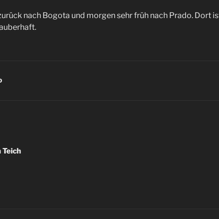
zurück nach Bogota und morgen sehr früh nach Prado. Dort ist
auberhaft.
D
igation
 Teich