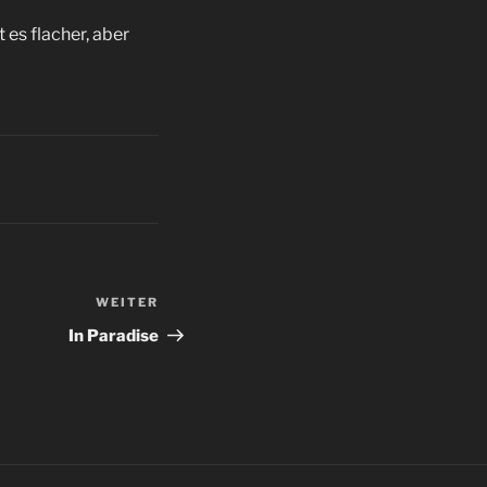
 es flacher, aber
WEITER
Nächster
Beitrag
In Paradise