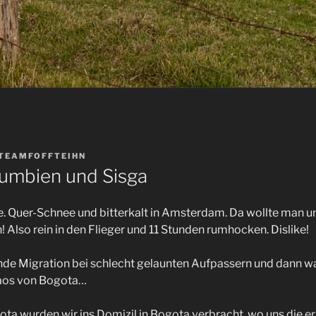
TEAMFOFFTEIHN
umbien und Sisga
e. Quer-Schnee und bitterkalt in Amsterdam. Da wollte man 
 Also rein in den Flieger und 11 Stunden rumhocken. Dislike!
de Migration bei schlecht gelaunten Aufpassern und dann war
haos von Bogota…
ta wurden wir ins Domizil in Bogota verbracht, wo uns die 