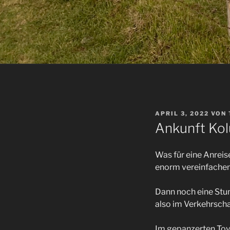
VERÖFFENTLICHT
APRIL 3, 2022
VON
AM
Ankunft Kol
Was für eine Anreis
enorm vereinfachen!
Dann noch eine Stun
also im Verkehrsc
Im gepanzerten Toyo