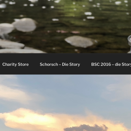
FTEIHN
Charity Store
Schorsch – Die Story
BSC 2016 – die Stor