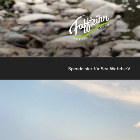
Zum
Inhalt
springen
TEAM FOF
– nordic rally crew –
Spende hier für Sea-Watch e.V.