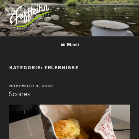
Zum
Inhalt
springen
TEAM FOFFTEIHN
– nordic rally crew –
Menü
KATEGORIE:
ERLEBNISSE
VERÖFFENTLICHT
NOVEMBER 9, 2020
AM
Scones