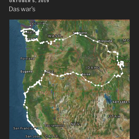
VERÖFFENTLICHT
OKTOBER 5, 2019
AM
Das war’s