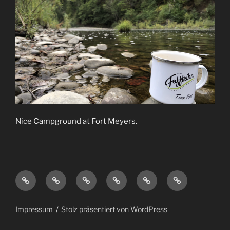
Nice Campground at Fort Meyers.
Spende
Charity
Schorsch
BSC
Über
Impressum
hier
Store
–
2016
uns
für
Die
–
Impressum
Stolz präsentiert von WordPress
Sea-
Story
die
Watch
Story