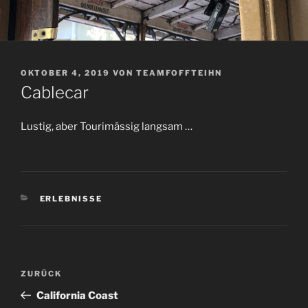
VERÖFFENTLICHT
OKTOBER 4, 2019
VON
TEAMFOFFTEIHN
AM
Cablecar
Lustig, aber Tourimässig langsam …
KATEGORIEN
ERLEBNISSE
Beitragsnavigation
Vorheriger
ZURÜCK
Beitrag
California Coast