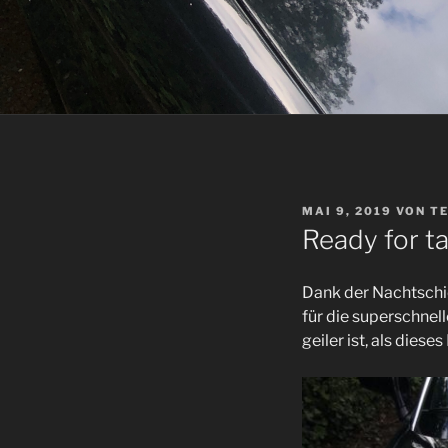
VERÖFFENTLICHT
MAI 9, 2019
VON
T
AM
Ready for t
Dank der Nachtsch
für die superschnell
geiler ist, als dies