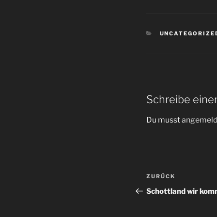
KATEGORIEN
UNCATEGORIZE
Schreibe ein
Du musst
angemeld
Beitragsnav
Vorheriger
ZURÜCK
Beitrag
Schottland wir kom