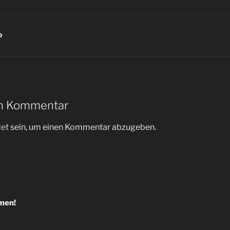
D
en Kommentar
et
sein, um einen Kommentar abzugeben.
igation
men!