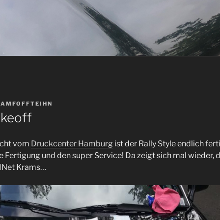
EAMFOFFTEIHN
akeoff
icht vom
Druckcenter Hamburg
ist der Rally Style endlich fer
e Fertigung und den super Service! Da zeigt sich mal wieder, 
es INet Krams…