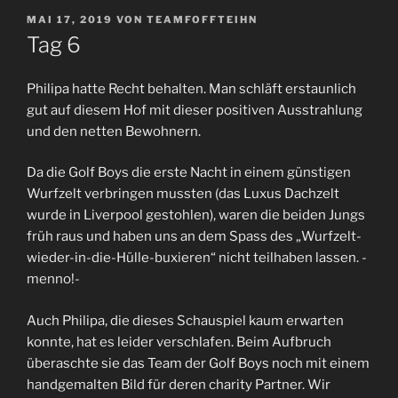
VERÖFFENTLICHT
MAI 17, 2019
VON
TEAMFOFFTEIHN
AM
Tag 6
Philipa hatte Recht behalten. Man schläft erstaunlich
gut auf diesem Hof mit dieser positiven Ausstrahlung
und den netten Bewohnern.
Da die Golf Boys die erste Nacht in einem günstigen
Wurfzelt verbringen mussten (das Luxus Dachzelt
wurde in Liverpool gestohlen), waren die beiden Jungs
früh raus und haben uns an dem Spass des „Wurfzelt-
wieder-in-die-Hülle-buxieren“ nicht teilhaben lassen. -
menno!-
Auch Philipa, die dieses Schauspiel kaum erwarten
konnte, hat es leider verschlafen. Beim Aufbruch
überaschte sie das Team der Golf Boys noch mit einem
handgemalten Bild für deren charity Partner. Wir