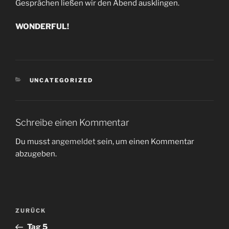
Gesprächen ließen wir den Abend ausklingen.
WONDERFUL!
KATEGORIEN
UNCATEGORIZED
Schreibe einen Kommentar
Du musst
angemeldet
sein, um einen Kommentar
abzugeben.
Beitragsnavigation
Vorheriger
ZURÜCK
Beitrag
Tag 5