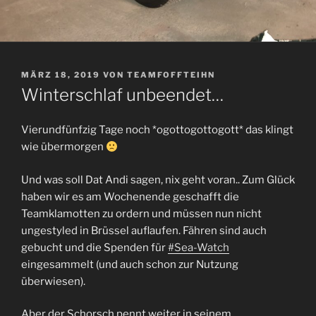
VERÖFFENTLICHT
MÄRZ 18, 2019
VON
TEAMFOFFTEIHN
AM
Winterschlaf unbeendet…
Vierundfünfzig Tage noch *ogottogottogott* das klingt
wie übermorgen
Und was soll Dat Andi sagen, nix geht voran.. Zum Glück
haben wir es am Wochenende geschafft die
Teamklamotten zu ordern und müssen nun nicht
ungestyled in Brüssel auflaufen. Fähren sind auch
gebucht und die Spenden für
#Sea-Watch
eingesammelt (und auch schon zur Nutzung
überwiesen).
Aber der Schorsch pennt weiter in seinem