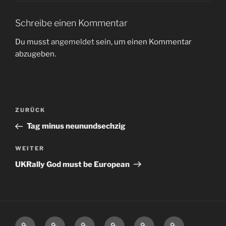
Schreibe einen Kommentar
Du musst
angemeldet
sein, um einen Kommentar
abzugeben.
Beitragsnavigation
Vorheriger
ZURÜCK
Beitrag
Tag minus neunundsechzig
Nächster
WEITER
Beitrag
UKRally God must be European
Spende
Charity
Schorsch
BSC
Über
Impressum